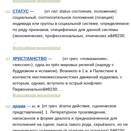
Философская энциклопедия
СТАТУС
— (от лат. status состояние, положение)
116
социальный, соотносительное положение (позиция)
индивида или группы в социальной системе, определяемое
по ряду признаков, специфичных для данной системы
(экономических, профессиональных, этнических и&#8230;
…
Философская энциклопедия
ХРИСТИАНСТВО
— (от греч. «помазанник»,
117
«мессия»), одна из трёх мировых религий (наряду с
буддизмом и исламом). Возникло в 1 в. в Палестине в
контексте мистикомессианистских движений иудаизма, с
которым, однако, вступило в острый конфликт.
Первоначально&#8230; …
Философская энциклопедия
драма
— ы; ж. [от греч. drama действие, сценическое
118
представление]. 1. Литературное произведение,
написанное в форме диалога и предназначенное для
исполнения на сцене; пьеса такого рода, серьёзного, но не
героического содержания (в отличие от трагедии).&#8230;