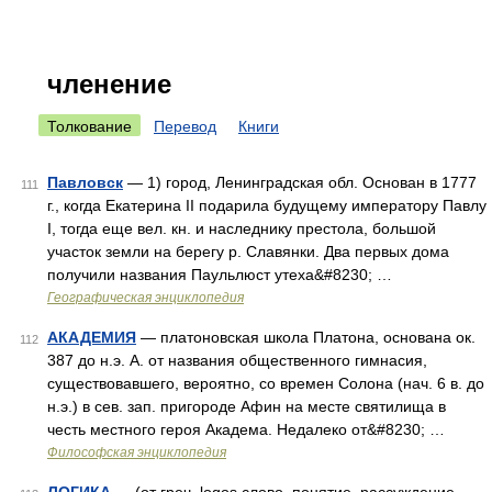
членение
Толкование
Перевод
Книги
Павловск
— 1) город, Ленинградская обл. Основан в 1777
111
г., когда Екатерина II подарила будущему императору Павлу
I, тогда еще вел. кн. и наследнику престола, большой
участок земли на берегу р. Славянки. Два первых дома
получили названия Паульлюст утеха&#8230; …
Географическая энциклопедия
АКАДЕМИЯ
— платоновская школа Платона, основана ок.
112
387 до н.э. А. от названия общественного гимнасия,
существовавшего, вероятно, со времен Солона (нач. 6 в. до
н.э.) в сев. зап. пригороде Афин на месте святилища в
честь местного героя Академа. Недалеко от&#8230; …
Философская энциклопедия