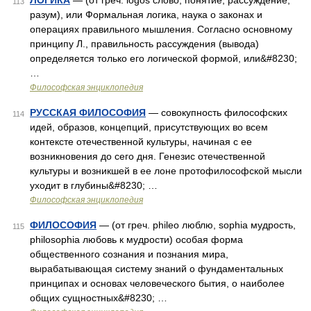
ЛОГИКА
— (от греч. logos слово, понятие, рассуждение,
113
разум), или Формальная логика, наука о законах и
операциях правильного мышления. Согласно основному
принципу Л., правильность рассуждения (вывода)
определяется только его логической формой, или&#8230;
…
Философская энциклопедия
РУССКАЯ ФИЛОСОФИЯ
— совокупность философских
114
идей, образов, концепций, присутствующих во всем
контексте отечественной культуры, начиная с ее
возникновения до сего дня. Генезис отечественной
культуры и возникшей в ее лоне протофилософской мысли
уходит в глубины&#8230; …
Философская энциклопедия
ФИЛОСОФИЯ
— (от греч. phileo люблю, sophia мудрость,
115
philosophia любовь к мудрости) особая форма
общественного сознания и познания мира,
вырабатывающая систему знаний о фундаментальных
принципах и основах человеческого бытия, о наиболее
общих сущностных&#8230; …